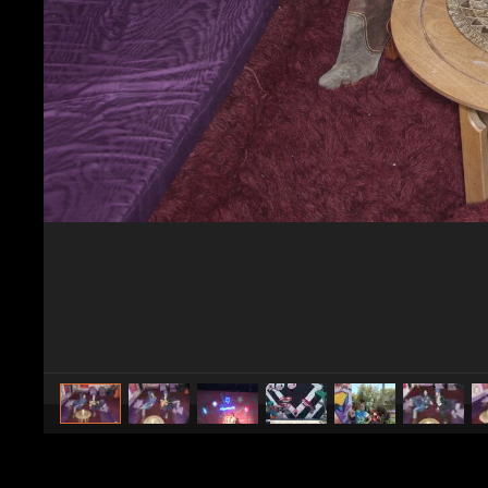
caricato da
Spettacolo Fanpage