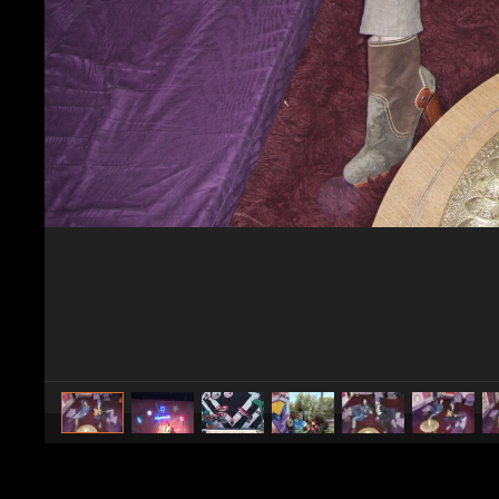
caricato da
Spettacolo Fanpage