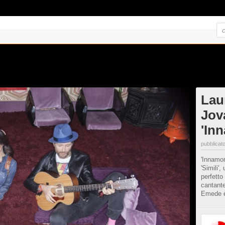
Lau
Jov
'In
pubblicato
'Innamor
'Simili'
perfetto
cantante
Emede è 