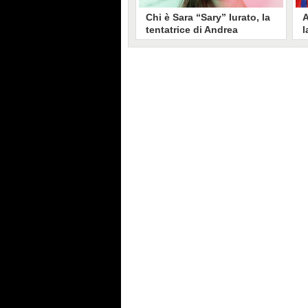
Chi è Sara “Sary” Iurato, la
A
tentatrice di Andrea
l
Petraroli a Temptation
S
Island 2026
s
Sara Iurato, soprannominata
G
“Sary”, è la tentatrice che ha fatto
l
vacillare Andrea Petraroli,
p
fidanzato di Iris De Lorenzis, a
C
Temptation Island 2026. Siciliana,
l
ha 24 anni e ha provato a mettere
o
in crisi il rapporto già precario tra
R
i due protagonisti del docu-reality
s
condotto da Filippo Bisciglia.
i
F