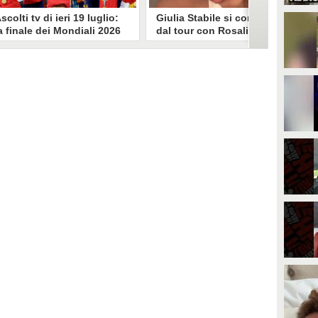
scolti tv di ieri 19 luglio:
Giulia Stabile si confessa
a finale dei Mondiali 2026
dal tour con Rosalia: "Non
pagna-Argentina
sono stata bene, costretta
travince (67.9%)
a stare chiusa in camera"
li ascolti tv di domenica 19
In giro per il mondo nel corpo di
uglio. Su Rai1 è stata trasmessa la
ballo di Rosalia, Giulia Stabile si è
artita conclusiva dei Mondiali di
lasciata andare a una confessione
alcio 2026, che ha visto trionfare
social dopo aver trascorso alcuni
a Spagna. Su Canale 5 è andato in
giorni chiusa nella sua stanza
nda un nuovo episodio di
d'hotel a causa di un malessere:
acconto di una notte. Nessuna
"La luce non arriva solo dagli
fida nell'access prime, è andata
altri. A volte è già dentro di noi".
n onda solo La Ruota della
ortuna.