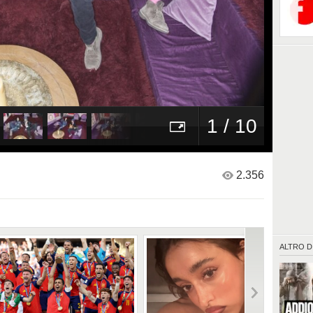
1 / 10
2.356
ALTRO D