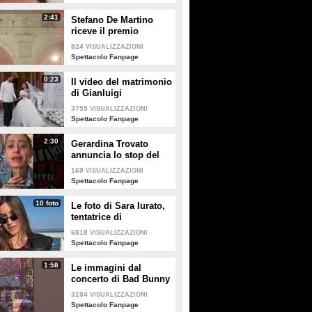
2:41
Stefano De Martino
riceve il premio
intitolato al padre
824
VISUALIZZAZIONI
Enrico
Spettacolo Fanpage
0:23
Il video del matrimonio
di Gianluigi
Donnarumma e Alessia
3755
VISUALIZZAZIONI
Elefante
Spettacolo Fanpage
2:30
Gerardina Trovato
annuncia lo stop del
tour per problemi di
169
VISUALIZZAZIONI
salute
Spettacolo Fanpage
10 foto
Le foto di Sara Iurato,
tentatrice di
Temptation Island 2026
6818
VISUALIZZAZIONI
Spettacolo Fanpage
1:58
Le immagini dal
concerto di Bad Bunny
a Milano
3194
VISUALIZZAZIONI
Spettacolo Fanpage