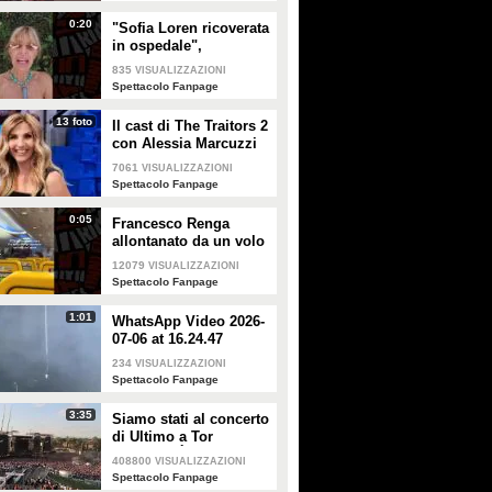
0:20
"Sofia Loren ricoverata
in ospedale",
Alessandra Mussolini
835
VISUALIZZAZIONI
smentisce: "È serena e
Spettacolo Fanpage
forte"
13 foto
Il cast di The Traitors 2
con Alessia Marcuzzi
7061
VISUALIZZAZIONI
Spettacolo Fanpage
0:05
Francesco Renga
allontanato da un volo
Ryanair dopo una
12079
VISUALIZZAZIONI
discussione con gli
Spettacolo Fanpage
steward
1:01
WhatsApp Video 2026-
07-06 at 16.24.47
234
VISUALIZZAZIONI
Spettacolo Fanpage
3:35
Siamo stati al concerto
di Ultimo a Tor
Vergata: "È il giorno
408800
VISUALIZZAZIONI
che aspettavo, questa è
Spettacolo Fanpage
la favola"