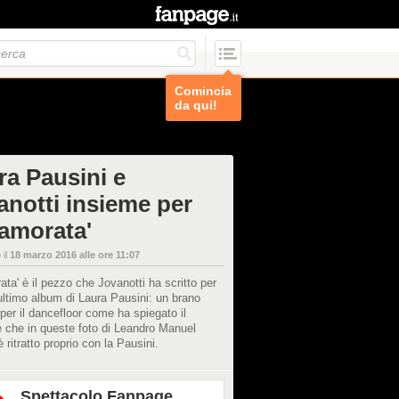
Comincia
da qui!
ra Pausini e
anotti insieme per
namorata'
 il
18 marzo 2016 alle ore 11:07
ata' è il pezzo che Jovanotti ha scritto per
, ultimo album di Laura Pausini: un brano
 per il dancefloor come ha spiegato il
 che in queste foto di Leandro Manuel
ritratto proprio con la Pausini.
Spettacolo Fanpage