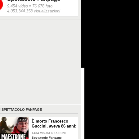
•
9.454 video
76.076 foto
4.053.344.358 visualizzazioni
I
SPETTACOLO FANPAGE
5:27
È morto Francesco
Guccini, aveva 86 anni:
è stato uno dei
1434
VISUALIZZAZIONI
cantautori più
Spettacolo Fanpage