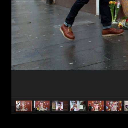
caricato da
Spettacolo Fanpage