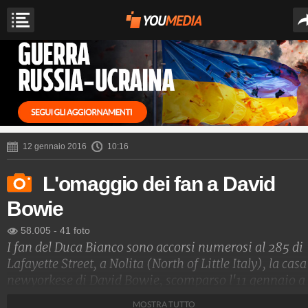
12 gennaio 2016
10:16
L'omaggio dei fan a David
Bowie
58.005
-
41 foto
I fan del Duca Bianco sono accorsi numerosi al 285 di
Lafayette Street, a Nolita (North of Little Italy), la casa
newyorkese di David Bowie, scomparso l'11 gennaio a
causa di un tumore, diventata un vero e proprio luogo
MOSTRA TUTTO