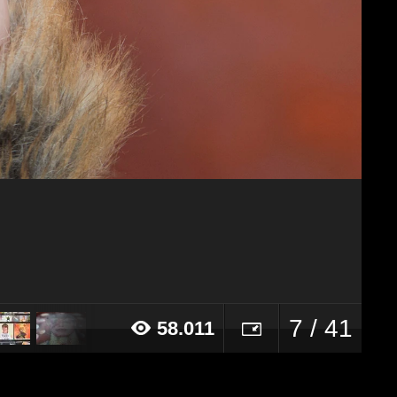
7 / 41
58.011
16 alle ore 10:11