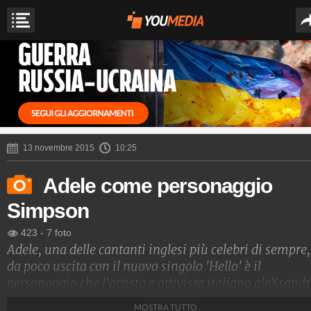
13 novembre 2015
10:25
Adele come personaggio
Simpson
423
-
7 foto
Adele, una delle cantanti inglesi più celebri di sempre,
da poco uscita con il nuovo singolo 'Hello' è il
personaggio che l'artista e attivista italiano aleXsand
Palombo ha deciso di 'simpsonizzare', come successo
MOSTRA TUTTO