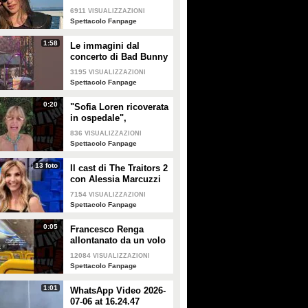
Temptation Island 2026
6911
VISUALIZZAZIONI
Spettacolo Fanpage
1:58
Le immagini dal
concerto di Bad Bunny
a Milano
3195
VISUALIZZAZIONI
Spettacolo Fanpage
0:20
"Sofia Loren ricoverata
in ospedale",
Alessandra Mussolini
836
VISUALIZZAZIONI
smentisce: "È serena e
Spettacolo Fanpage
forte"
13 foto
Il cast di The Traitors 2
con Alessia Marcuzzi
7154
VISUALIZZAZIONI
Spettacolo Fanpage
0:05
Francesco Renga
allontanato da un volo
Ryanair dopo una
12084
VISUALIZZAZIONI
discussione con gli
Spettacolo Fanpage
steward
1:01
WhatsApp Video 2026-
07-06 at 16.24.47