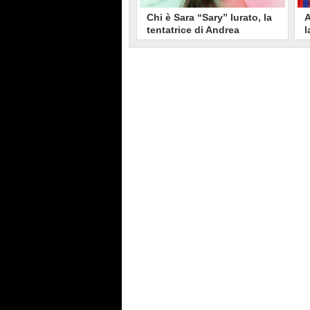
Chi è Sara “Sary” Iurato, la
A
tentatrice di Andrea
l
Petraroli a Temptation
S
Island 2026
s
Sara Iurato, soprannominata
G
“Sary”, è la tentatrice che ha fatto
l
vacillare Andrea Petraroli,
p
fidanzato di Iris De Lorenzis, a
C
Temptation Island 2026. Siciliana,
l
ha 24 anni e ha provato a mettere
o
in crisi il rapporto già precario tra
R
i due protagonisti del docu-reality
s
condotto da Filippo Bisciglia.
i
F