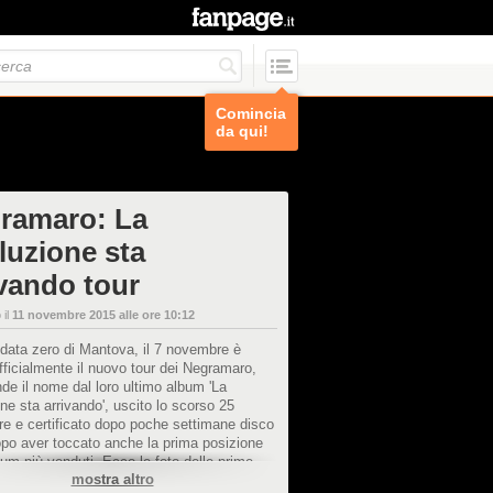
Comincia
da qui!
ramaro: La
luzione sta
ivando tour
 il
11 novembre 2015 alle ore 10:12
data zero di Mantova, il 7 novembre è
ufficialmente il nuovo tour dei Negramaro,
de il nome dal loro ultimo album 'La
one sta arrivando', uscito lo scorso 25
e e certificato dopo poche settimane disco
opo aver toccato anche la prima posizione
bum più venduti. Ecco le foto delle prime
mostra altro
e al Mandela Forum di Firenze.