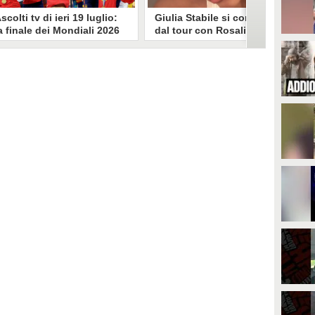
scolti tv di ieri 19 luglio:
Giulia Stabile si confessa
a finale dei Mondiali 2026
dal tour con Rosalia: "Non
pagna-Argentina
sono stata bene, costretta
travince (67.9%)
a stare chiusa in camera"
li ascolti tv di domenica 19
In giro per il mondo nel corpo di
uglio. Su Rai1 è stata trasmessa la
ballo di Rosalia, Giulia Stabile si è
artita conclusiva dei Mondiali di
lasciata andare a una confessione
alcio 2026, che ha visto trionfare
social dopo aver trascorso alcuni
a Spagna. Su Canale 5 è andato in
giorni chiusa nella sua stanza
nda un nuovo episodio di
d'hotel a causa di un malessere:
acconto di una notte. Nessuna
"La luce non arriva solo dagli
fida nell'access prime, è andata
altri. A volte è già dentro di noi".
n onda solo La Ruota della
ortuna.