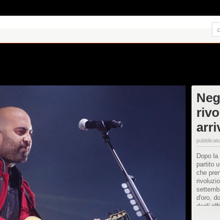
Neg
rivo
arr
pubblicato
Dopo la 
partito 
che pren
rivoluzi
settembr
d'oro, d
degli al
due dat