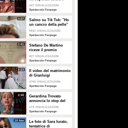
attacchi di panico
347
VISUALIZZAZIONI
Spettacolo Fanpage
0:57
Salmo su Tik Tok: "Ho
un cancro della pelle"
e apre al dibattito sulle
9941
VISUALIZZAZIONI
creme solari
Spettacolo Fanpage
2:41
Stefano De Martino
riceve il premio
intitolato al padre
827
VISUALIZZAZIONI
Enrico
Spettacolo Fanpage
0:23
Il video del matrimonio
di Gianluigi
Donnarumma e Alessia
3765
VISUALIZZAZIONI
Elefante
Spettacolo Fanpage
2:30
Gerardina Trovato
annuncia lo stop del
tour per problemi di
179
VISUALIZZAZIONI
salute
Spettacolo Fanpage
10 foto
Le foto di Sara Iurato,
tentatrice di