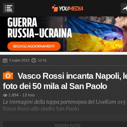
5 luglio 2015
12:41
Vasco Rossi incanta Napoli, l
foto dei 50 mila al San Paolo
1.894
-
13 foto
Le immagini della tappa partenopea del LiveKom 015 
Vasco Rossi allo stadio San Paolo.
Peppe Pace
MOSTRA TUTTO
271.714.046
-
1.433 video
-
219 foto