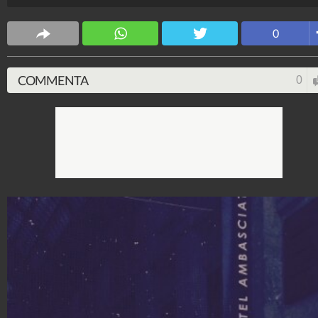
vedranno la Laura Pausini protagonista nel 2016.
Spettacolo Fanpage
0
4.053.373.390
-
9.455 video
-
76.076 foto
COMMENTA
0