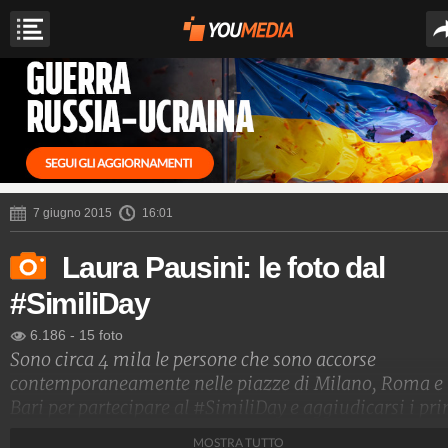
7 giugno 2015
16:01
Laura Pausini: le foto dal
#SimiliDay
6.186
-
15 foto
Sono circa 4 mila le persone che sono accorse
contemporaneamente nelle piazze di Milano, Roma e
Bari per partecipare al #SimiliDay e aggiudicarsi i pr
biglietti (più una serie di altri gadget) per le tre date c
MOSTRA TUTTO