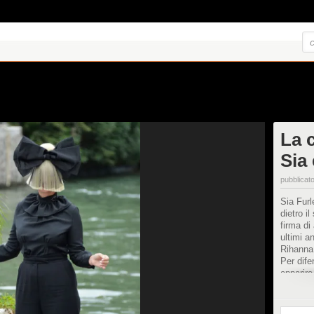
La 
Sia 
pubblicato
Sia Furl
dietro i
firma di
ultimi an
Rihanna
Per dife
apparire
coperto,