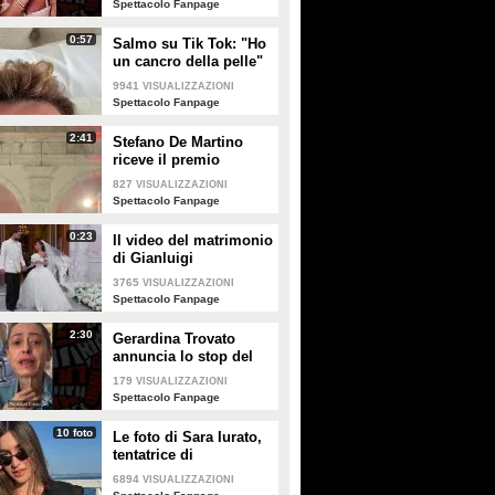
Spettacolo Fanpage
0:57
Salmo su Tik Tok: "Ho
un cancro della pelle"
e apre al dibattito sulle
9941
VISUALIZZAZIONI
creme solari
Spettacolo Fanpage
2:41
Stefano De Martino
riceve il premio
intitolato al padre
827
VISUALIZZAZIONI
Enrico
Spettacolo Fanpage
0:23
Il video del matrimonio
di Gianluigi
Donnarumma e Alessia
3765
VISUALIZZAZIONI
Elefante
Spettacolo Fanpage
2:30
Gerardina Trovato
annuncia lo stop del
tour per problemi di
179
VISUALIZZAZIONI
salute
Spettacolo Fanpage
10 foto
Le foto di Sara Iurato,
tentatrice di
Temptation Island 2026
6894
VISUALIZZAZIONI