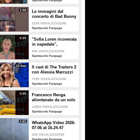
Spettacolo Fanpage
1:58
Le immagini dal
concerto di Bad Bunny
a Milano
3195
VISUALIZZAZIONI
Spettacolo Fanpage
0:20
"Sofia Loren ricoverata
in ospedale",
Alessandra Mussolini
836
VISUALIZZAZIONI
smentisce: "È serena e
Spettacolo Fanpage
forte"
13 foto
Il cast di The Traitors 2
con Alessia Marcuzzi
7150
VISUALIZZAZIONI
Spettacolo Fanpage
0:05
Francesco Renga
allontanato da un volo
Ryanair dopo una
12083
VISUALIZZAZIONI
discussione con gli
Spettacolo Fanpage
steward
1:01
WhatsApp Video 2026-
07-06 at 16.24.47
234
VISUALIZZAZIONI
Spettacolo Fanpage