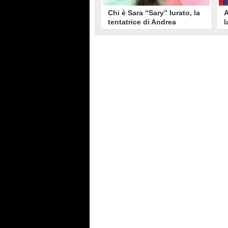
Chi è Sara “Sary” Iurato, la
A
tentatrice di Andrea
l
Petraroli a Temptation
S
Island 2026
s
Sara Iurato, soprannominata
G
“Sary”, è la tentatrice che ha fatto
l
vacillare Andrea Petraroli,
p
fidanzato di Iris De Lorenzis, a
C
Temptation Island 2026. Siciliana,
l
ha 24 anni e ha provato a mettere
o
in crisi il rapporto già precario tra
R
i due protagonisti del docu-reality
s
condotto da Filippo Bisciglia.
i
F