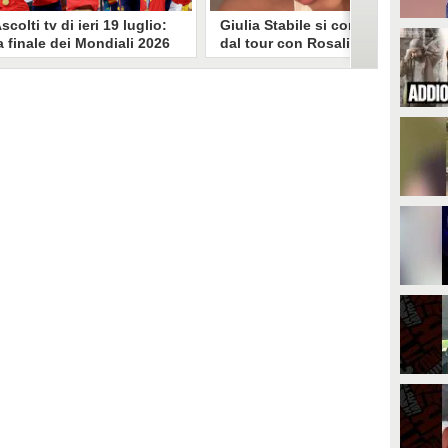
scolti tv di ieri 19 luglio:
Giulia Stabile si confessa
a finale dei Mondiali 2026
dal tour con Rosalia: "Non
pagna-Argentina
sono stata bene, costretta
travince (67.9%)
a stare chiusa in camera"
li ascolti tv di domenica 19
In giro per il mondo nel corpo di
uglio. Su Rai1 è stata trasmessa la
ballo di Rosalia, Giulia Stabile si è
artita conclusiva dei Mondiali di
lasciata andare a una confessione
alcio 2026, che ha visto trionfare
social dopo aver trascorso alcuni
a Spagna. Su Canale 5 è andato in
giorni chiusa nella sua stanza
nda un nuovo episodio di
d'hotel a causa di un malessere:
acconto di una notte. Nessuna
"La luce non arriva solo dagli
fida nell'access prime, è andata
altri. A volte è già dentro di noi".
n onda solo La Ruota della
ortuna.