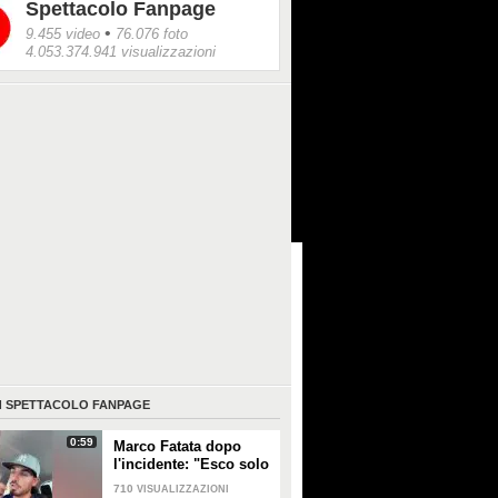
Spettacolo Fanpage
•
9.455 video
76.076 foto
4.053.374.941 visualizzazioni
I
SPETTACOLO FANPAGE
0:59
Marco Fatata dopo
l'incidente: "Esco solo
di sera, i primi tempi
710
VISUALIZZAZIONI