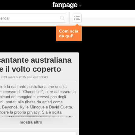
Comincia
da qui!
cantante australiana
e il volto coperto
 il
23 marzo 2015 alle ore 13:43
er è la cantante australiana che si cela
l successo di "Chandelier", oltre ad essere la
 alcuni dei maggiori successi pop degli
ni, portati alla ribalta da artisti come
, Beyoncé, Kylie Minogue e David Guetta.
ndere la propria privacy, Sia è solita
 in pubblico senza mostrare il proprio volto,
mostra altro
 spesso, da una parrucca bionda.