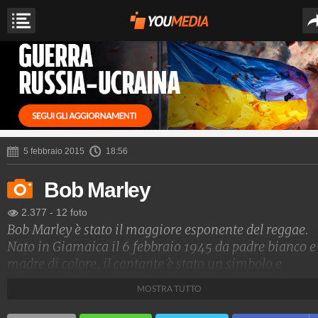
5 febbraio 2015
18:56
Bob Marley
2.377
-
12 foto
Bob Marley è stato il maggiore esponente del reggae.
Nato in Giamaica il 6 febbraio 1945 da padre bianco e
madre di colore, il cantante è stato un simbolo e
portavoce di pace e fratellanza. Autore di successi co
MOSTRA TUTTO
"I Shot the Sheriff", "No Woman, No Cry", "Jammin'"
"One love" e "Redemption Song", Marley è morto l'11