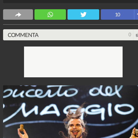
Spettacolo Fanpage
4.053.411.822
-
9.455 video
-
76.076 foto
10
COMMENTA
0