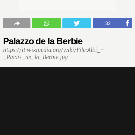
32
Palazzo de la Berbie
https://it.wikipedia.org/wiki/File:Albi_-
_Palais_de_la_Berbie.jpg