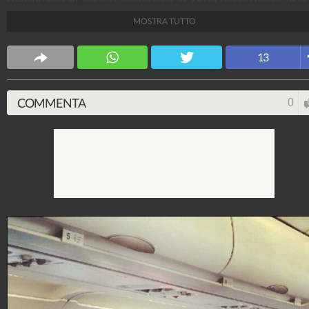
"vita" negli aerei senza passeggeri.
MOSTRA TUTTO
Viral
13
3.711.130
-
67 video
-
312 foto
COMMENTA
0