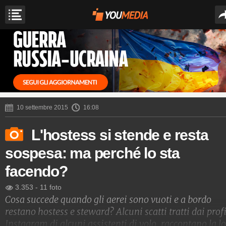
10 settembre 2015
16:08
L'hostess si stende e resta
sospesa: ma perché lo sta
facendo?
3.353
-
11 foto
Cosa succede quando gli aerei sono vuoti e a bordo
restano hostess e steward? Alcuni scatti tratti dai profi
Instagram di alcuni assistenti di volo, raccontano la l