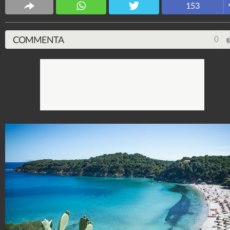
153
160.649
-
1 video
-
87 foto
COMMENTA
0