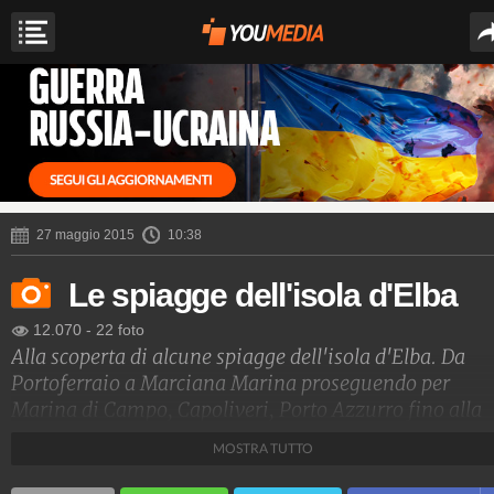
27 maggio 2015
10:38
Le spiagge dell'isola d'Elba
12.070
-
22 foto
Alla scoperta di alcune spiagge dell'isola d'Elba. Da
Portoferraio a Marciana Marina proseguendo per
Marina di Campo, Capoliveri, Porto Azzurro fino alla
zona mineraria di Rio Elba.
MOSTRA TUTTO
Toscana