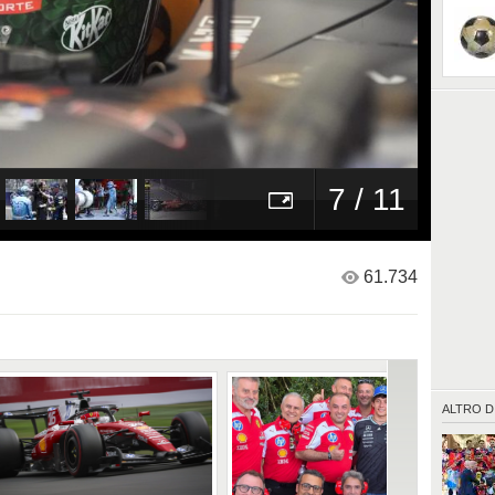
7 / 11
61.734
ALTRO D