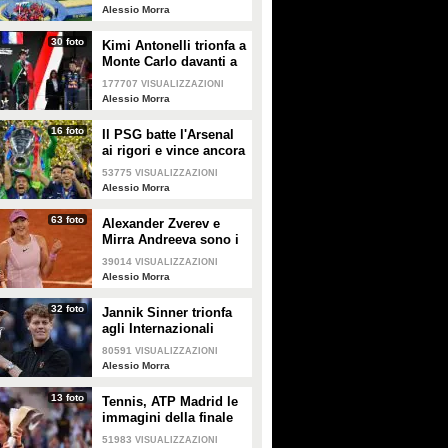
Canada, Messico e
Alessio Morra
Stati Uniti
30 foto
Kimi Antonelli trionfa a
Monte Carlo davanti a
Lewis Hamilton
177707
VISUALIZZAZIONI
Alessio Morra
16 foto
Il PSG batte l'Arsenal
ai rigori e vince ancora
la Champions League
53775
VISUALIZZAZIONI
Alessio Morra
63 foto
Alexander Zverev e
Mirra Andreeva sono i
campioni del Roland
39014
VISUALIZZAZIONI
Garros 2026
Alessio Morra
32 foto
Jannik Sinner trionfa
agli Internazionali
d'Italia, a Roma batte
80591
VISUALIZZAZIONI
Ruud in finale
Alessio Morra
13 foto
Tennis, ATP Madrid le
immagini della finale
Sinner-Zverev
51983
VISUALIZZAZIONI