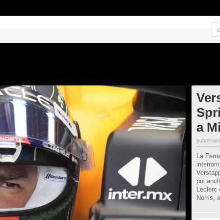
Ver
Spri
a Mi
pubblicato
La Ferra
interrom
Verstapp
poi anch
Leclerc 
Norris, a