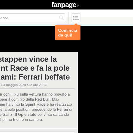
Comincia
da qui!
stappen vince la
nt Race e fa la pole
ami: Ferrari beffate
 il
3 maggio 2024 alle ore 23:55
ri con il blu sulla vettura hanno provato a
pere il dominio della Red Bull. Max
en ha vinto la Sprint Race e ha realizzato
e la pole position, precedendo le Ferrari di
e Sainz. Il Gp è stato poi vinto da Lando
l primo trionfo in carriera.