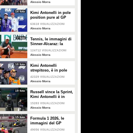
Alessio Morra
14 foto
Kimi Antonelli in pole
position pure al GP
Miami, Norris vince la
63618
VISUALIZZAZIONI
Sprint
Alessio Morra
7 foto
Tennis, le immagini di
Sinner-Alcaraz: la
finale di Monte Carlo
124712
VISUALIZZAZIONI
Alessio Morra
10 foto
Kimi Antonelli
strepitoso, è in pole
position pure a Suzuka
42329
VISUALIZZAZIONI
Alessio Morra
19 foto
Russell vince la Sprint,
Kimi Antonelli è in
pole nel GP Cina
15283
VISUALIZZAZIONI
Alessio Morra
15 foto
Formula 1 2026, le
immagini del GP
d'Australia
49056
VISUALIZZAZIONI