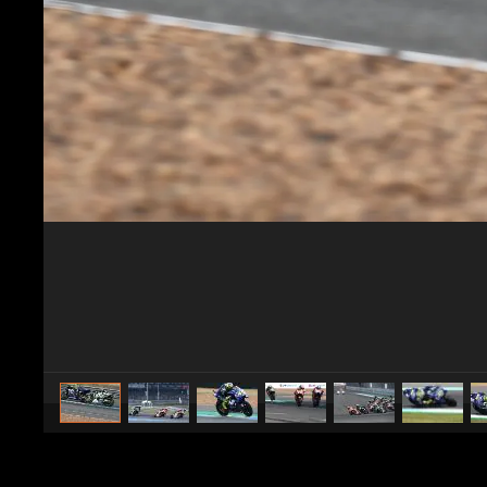
caricato da
F1viral