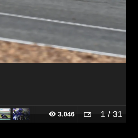
1 / 31
3.046
018 alle ore 14:34