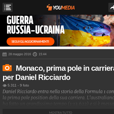
28 maggio 2016
15:44
Monaco, prima pole in carrier
per Daniel Ricciardo
5.311
-
9 foto
Daniel Ricciardo entra nella storia della Formula 1 con
la prima pole position della sua carriera. L'australian
ha fatto un grandissimo tempo (1:13.622) e si è mess
davanti alle due Mercedes che sembravano favorite.
MOSTRA TUTTO