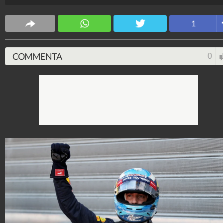
Ferrari lontane: quarto Vettel, sesto Raikkonen.
4Tempi
1
7.651.964
-
261 video
-
4.695 foto
COMMENTA
0