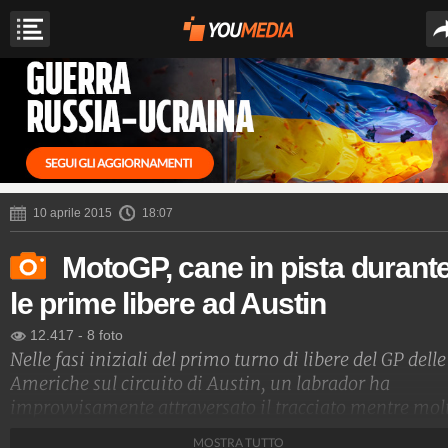
10 aprile 2015
18:07
MotoGP, cane in pista durant
le prime libere ad Austin
12.417
-
8 foto
Nelle fasi iniziali del primo turno di libere del GP delle
Americhe sul circuito di Austin, un labrador ha
improvvisamente attraversato il tracciato mentre mol
piloti erano impegnati ad abbassare il riferimento
MOSTRA TUTTO