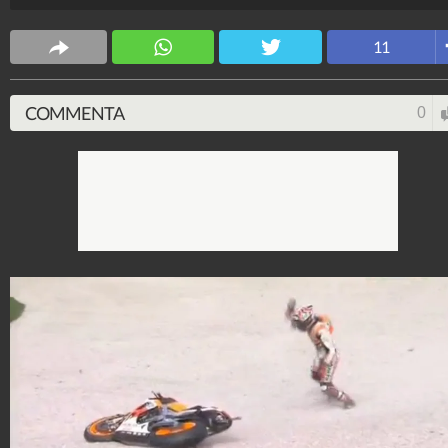
MotorKawasabi
8.740.240
-
79 video
-
4.477 foto
11
COMMENTA
0