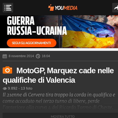
8 novembre 2014
16:04
MotoGP, Marquez cade nelle
qualifiche di Valencia
9.892
-
13 foto
Il 21enne di Cervera tira troppo la corda in qualifica e
come accaduto nel terzo turno di libere, perde
l'anteriore alla curva 4 del Ricardo Tormo di Cheste.
MOSTRA TUTTO