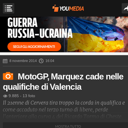
8 novembre 2014
16:04
MotoGP, Marquez cade nelle
qualifiche di Valencia
9.885
-
13 foto
Il 21enne di Cervera tira troppo la corda in qualifica e
come accaduto nel terzo turno di libere, perde
l'anteriore alla curva 4 del Ricardo Tormo di Cheste.
MOSTRA TUTTO