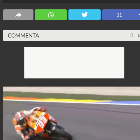
MotorKawasabi
8.739.467
-
79 video
-
4.477 foto
11
COMMENTA
0