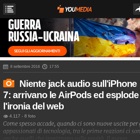
8 settembre 2016
17:55
Niente jack audio sull'iPhone
7: arrivano le AirPods ed esplode
l'ironia del web
4.117
-
8 foto
Come spesso accade, quando ci sono nuove uscite per 
appassionati di tecnologia, tra le prime reazioni ci so
anche quelli che ironizzano sulle novità. Il nuovo