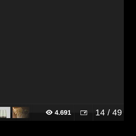
14 / 49
4.691
15 alle ore 17:20