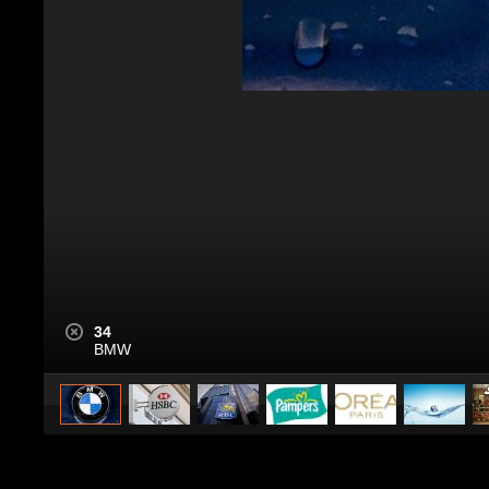
34
BMW
caricato da
Tecnologia Fanpage