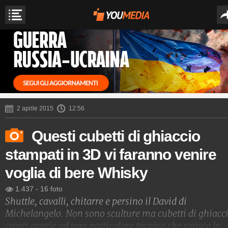
2 aprile 2015
12:56
Questi cubetti di ghiaccio
stampati in 3D vi faranno venire
voglia di bere Whisky
1.437
-
16 foto
Shuttle, cavalli, chitarre e persino il David di
Michelangelo. Non sono sculture ma cubetti di ghiacc
creati grazie ad una particolare tecnica che unisce la