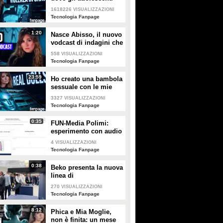
vengono addestrati alla
1618226
VISUALIZZAZIONI
violenza: la trappola di
Tecnologia Fanpage
Euno
1:20
Nasce Abisso, il nuovo
vodcast di indagini che
si immerge negli spazi
558
VISUALIZZAZIONI
più oscuri della rete
Tecnologia Fanpage
23:59
Ho creato una bambola
sessuale con le mie
foto: infiltrata nel
3327
VISUALIZZAZIONI
mercato delle sex doll
Tecnologia Fanpage
di persone reali
0:35
FUN-Media Polimi:
esperimento con audio
4
VISUALIZZAZIONI
Tecnologia Fanpage
0:38
Beko presenta la nuova
linea di
elettrodomestici al
270
VISUALIZZAZIONI
Salone del Mobile: la
Tecnologia Fanpage
tecnologia che
scompare
8:12
Phica e Mia Moglie,
non è finita: un mese