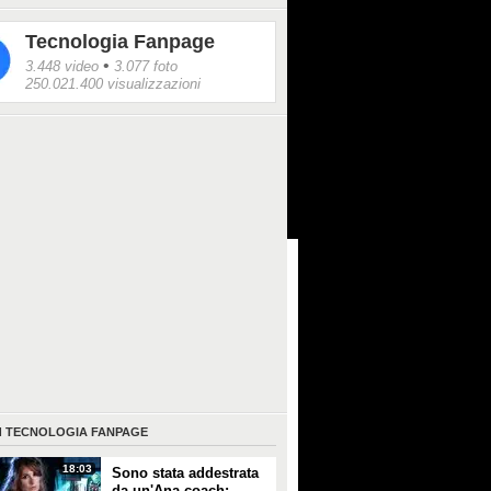
ressanti.
Tecnologia Fanpage
•
3.448 video
3.077 foto
250.021.400 visualizzazioni
I
TECNOLOGIA FANPAGE
18:03
Sono stata addestrata
da un'Ana coach: