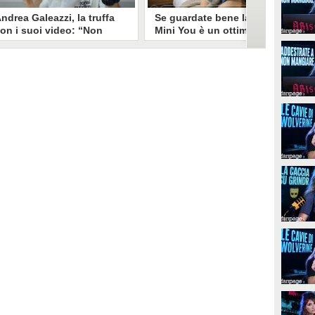
ndrea Galeazzi, la truffa
Se guardate bene la foto
on i suoi video: “Non
Mini You è un ottimo modo
ono io quello. Mi hanno
per regalare i dati
rasformato in deepfake”
all’intelligenza artificiale
ndrea Galeazzi è uno degli
Il nuovo trend su Instagram, Mini
outuber più importanti nel
You, in cui si pubblica una foto da
ettore delle recensioni. Negli
bambini e una attuale, è una vera
ltimi giorni un suo video è stato
e propria miniera d'oro per
ubato, processato con
l'intelligenza artificiale
'intelligenza artificiale ed è
generativa. Si stimano 40 milioni
iventato un deepfake che
di immagini condivise, che in
ponsorizza un'applicazione
questo momento potrebbero
egata al gioco d'azzardo.
essere "preda" di voraci algoritmi
per software di riconoscimento
facciale e altre app.