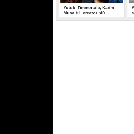
Yotobi l'immortale, Karim
A
Musa è il creator più
c
longevo in Italia: il suo
s
volto sui social da 20 anni
t
Aperto nel 2006, il canale di
A
Karim Musa, in arte Yotobi, è uno
y
dei più duraturi di tutta YouTube
s
Italia. Tra i pionieri della
u
professione di creator, Yotobi
r
continua ancora oggi ad essere un
l
punto di riferimento per la sua
d
fedele pur senza cedere alle
s
lusinghe del mainstream.
l