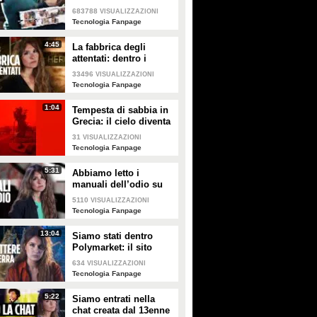
nel sito dove uomini
683788
VISUALIZZAZIONI
comuni pubblicano
Tecnologia Fanpage
foto senza consenso
4:45
La fabbrica degli
attentati: dentro i
gruppi TCC dove gli
33496
VISUALIZZAZIONI
adolescenti pianificano
Tecnologia Fanpage
le stragi
1:04
Tempesta di sabbia in
Grecia: il cielo diventa
rosso sangue
31
VISUALIZZAZIONI
Tecnologia Fanpage
5:31
Abbiamo letto i
manuali dell’odio su
Terrorgram: così il
5110
VISUALIZZAZIONI
17enne pianificava una
Tecnologia Fanpage
strage a scuola
13:04
Siamo stati dentro
Polymarket: il sito
dove si guadagna
634
VISUALIZZAZIONI
scommettendo sulla
Tecnologia Fanpage
guerra
5:22
Siamo entrati nella
chat creata dal 13enne