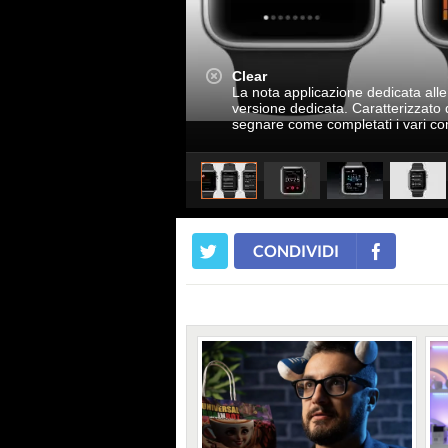
Clear
La nota applicazione dedicata all
versione dedicata. Caratterizzato 
segnare come completati i vari comp
CONDIVIDI