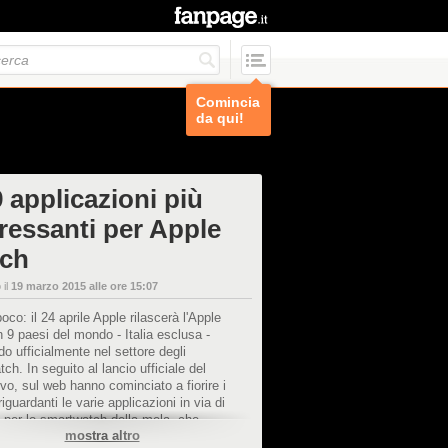
Comincia
da qui!
 applicazioni più
eressanti per Apple
ch
 il
19 marzo 2015 alle ore 15:07
co: il 24 aprile Apple rilascerà l'Apple
 9 paesi del mondo - Italia esclusa -
o ufficialmente nel settore degli
ch. In seguito al lancio ufficiale del
ivo, sul web hanno cominciato a fiorire i
riguardanti le varie applicazioni in via di
 per lo smartwatch della mela, che,
mostra altro
 troppo a sorpresa, sono molte e per lo