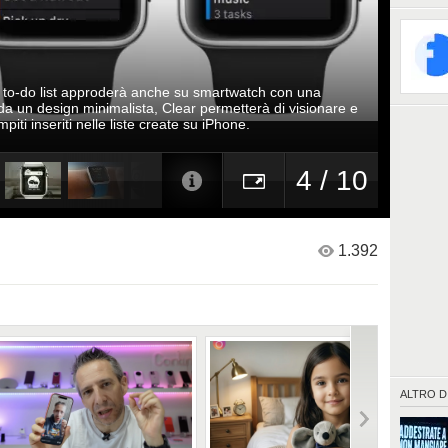
più inte
e to-do list approderà anche su smartwatch con una
da un design minimalista, Clear permetterà di visionare e
iti inseriti nelle liste create su iPhone.
4 / 10
1.392
ALTRO D