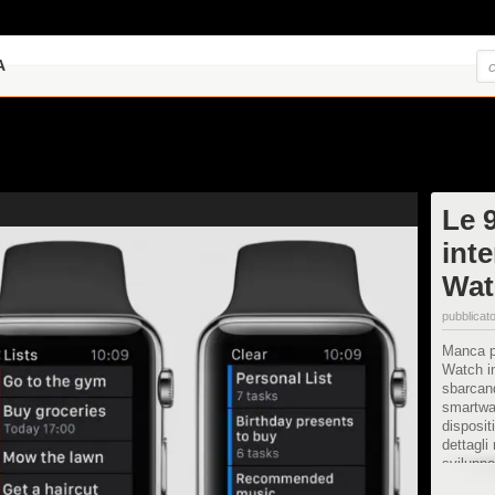
A
Le 9
int
Wat
pubblicato
Manca po
Watch in
sbarcand
smartwat
disposit
dettagli 
sviluppo
nemmeno