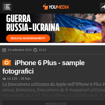
24 settembre 2014
10:15
iPhone 6 Plus - sample
fotografici
14.125
-
18 foto
La fotocamera utilizzata da Apple nell'iPhone 6 Plus è
stessa, fantastica, fotocamera da 8 megapixel utilizza
nel modello da 4.7''. Ma a differenza dell'iPhone 6, il
phablet è dotato di uno stabilizzatore ottico gestito da
MOSTRA TUTTO