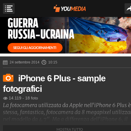
24 settembre 2014
10:15
iPhone 6 Plus - sample
fotografici
14.119
-
18 foto
La fotocamera utilizzata da Apple nell'iPhone 6 Plus è
stessa, fantastica, fotocamera da 8 megapixel utilizza
nel modello da 4.7''. Ma a differenza dell'iPhone 6, il
phablet è dotato di uno stabilizzatore ottico gestito da
MOSTRA TUTTO