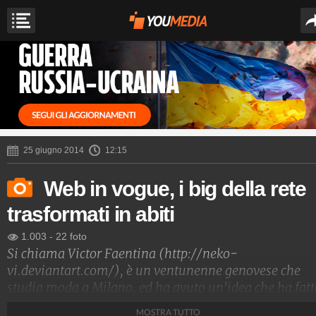
25 giugno 2014
12:15
Web in vogue, i big della rete
trasformati in abiti
1.003
-
22 foto
Si chiama Victor Faentina (
http://neko-
vi.deviantart.com/
), è un ventunenne genovese che
studia moda a Milano, ed ha avuto un'idea che ha fatt
il giro del web: trasformare in abiti tutti i marchi e i
MOSTRA TUTTO