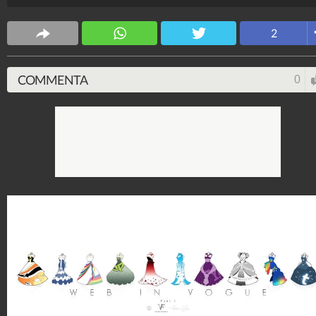
colori dei giganti della rete.
Tecnologia Fanpage
2
250.019.945
-
3.448 video
-
3.077 foto
COMMENTA
0