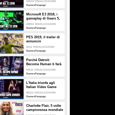
50619
VISUALIZZAZIONI
Death Stranding e
GamesFanpage
Ghost of Tsushima
1:41
Microsoft E3 2018, i
gameplay di Gears 5,
Forza 4, Halo Infinite e
49832
VISUALIZZAZIONI
le esclusive più
GamesFanpage
interessanti
1:24
PES 2019, il trailer di
annuncio
4012
VISUALIZZAZIONI
GamesFanpage
3:31
Perché Detroit:
Become Human ti farà
riflettere sull'etica
92611
VISUALIZZAZIONI
dell'intelligenza
GamesFanpage
artificiale
2:59
L'Italia trionfa agli
Italian Video Game
Awards
98114
VISUALIZZAZIONI
GamesFanpage
2:19
Charlotte Flair, 5 volte
campionessa mondiale
di wrestling: