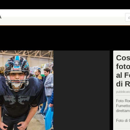
A
Cos
foto
al 
di 
pubblicato
Foto Rom
Fumetto 
direttam
Foto di