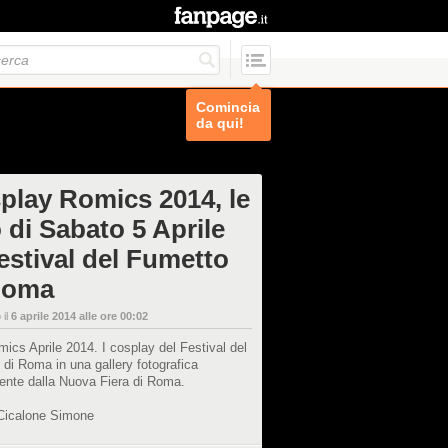
Comincia
da qui!
play Romics 2014, le
 di Sabato 5 Aprile
Festival del Fumetto
Roma
 il
6 aprile 2014 alle ore 00:02
ics Aprile 2014. I cosplay del Festival del
di Roma in una gallery fotografica
ente dalla Nuova Fiera di Roma.
 Cicalone Simone