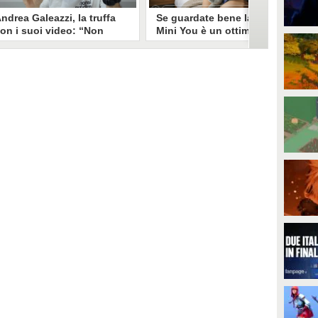
ndrea Galeazzi, la truffa
Se guardate bene la foto
on i suoi video: “Non
Mini You è un ottimo modo
ono io quello. Mi hanno
per regalare i dati
rasformato in deepfake”
all’intelligenza artificiale
ndrea Galeazzi è uno degli
Il nuovo trend su Instagram, Mini
outuber più importanti nel
You, in cui si pubblica una foto da
ettore delle recensioni. Negli
bambini e una attuale, è una vera
ltimi giorni un suo video è stato
e propria miniera d'oro per
ubato, processato con
l'intelligenza artificiale
'intelligenza artificiale ed è
generativa. Si stimano 40 milioni
iventato un deepfake che
di immagini condivise, che in
ponsorizza un'applicazione
questo momento potrebbero
egata al gioco d'azzardo.
essere "preda" di voraci algoritmi
per software di riconoscimento
facciale e altre app.