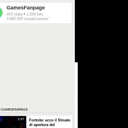
GamesFanpage
•
443 video
1.564 foto
9.800.830 visualizzazioni
I
GAMESFANPAGE
1:17
Fortnite: ecco il filmato
di apertura del