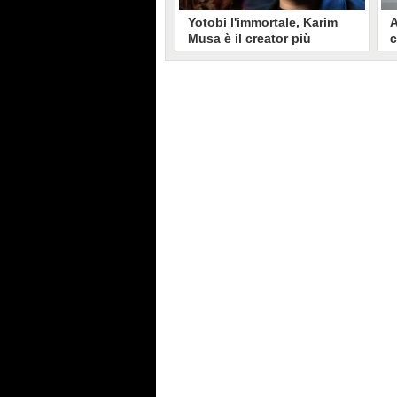
Yotobi l'immortale, Karim
A
Musa è il creator più
c
longevo in Italia: il suo
s
volto sui social da 20 anni
t
Aperto nel 2006, il canale di
A
Karim Musa, in arte Yotobi, è uno
y
dei più duraturi di tutta YouTube
s
Italia. Tra i pionieri della
u
professione di creator, Yotobi
r
continua ancora oggi ad essere un
l
punto di riferimento per la sua
d
fedele pur senza cedere alle
s
lusinghe del mainstream.
l