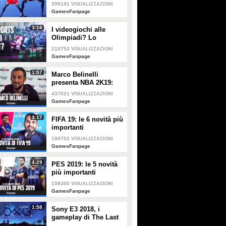
399141
VISUALIZZAZIONI
GamesFanpage
3:16
I videogiochi alle
Olimpiadi? Lo
abbiamo chiesto ai
210753
VISUALIZZAZIONI
giocatori della Games
GamesFanpage
Week
1:57
Marco Belinelli
presenta NBA 2K19:
"Sono un
437021
VISUALIZZAZIONI
videogiocatore, a casa
GamesFanpage
e in palestra. Il più
forte? Joel Embiid"
3:17
FIFA 19: le 6 novità più
importanti
199752
VISUALIZZAZIONI
GamesFanpage
4:29
PES 2019: le 5 novità
più importanti
158300
VISUALIZZAZIONI
GamesFanpage
1:58
Sony E3 2018, i
gameplay di The Last
of Us 2, Spiderman,