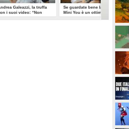
ndrea Galeazzi, la truffa
Se guardate bene la foto
on i suoi video: “Non
Mini You è un ottimo modo
ono io quello. Mi hanno
per regalare i dati
rasformato in deepfake”
all’intelligenza artificiale
ndrea Galeazzi è uno degli
Il nuovo trend su Instagram, Mini
outuber più importanti nel
You, in cui si pubblica una foto da
ettore delle recensioni. Negli
bambini e una attuale, è una vera
ltimi giorni un suo video è stato
e propria miniera d'oro per
ubato, processato con
l'intelligenza artificiale
'intelligenza artificiale ed è
generativa. Si stimano 40 milioni
iventato un deepfake che
di immagini condivise, che in
ponsorizza un'applicazione
questo momento potrebbero
egata al gioco d'azzardo.
essere "preda" di voraci algoritmi
per software di riconoscimento
facciale e altre app.