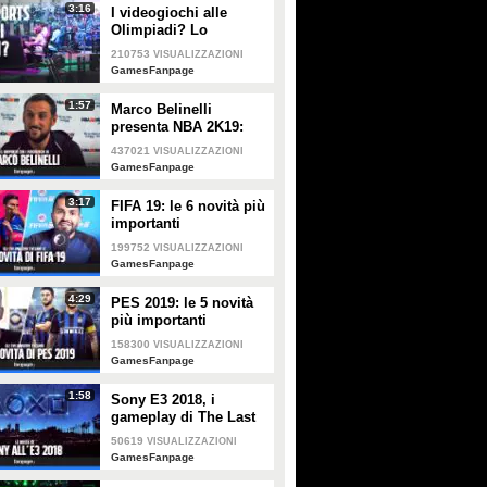
3:16
I videogiochi alle
Olimpiadi? Lo
abbiamo chiesto ai
210753
VISUALIZZAZIONI
giocatori della Games
GamesFanpage
Week
1:57
Marco Belinelli
presenta NBA 2K19:
"Sono un
437021
VISUALIZZAZIONI
videogiocatore, a casa
GamesFanpage
e in palestra. Il più
forte? Joel Embiid"
3:17
FIFA 19: le 6 novità più
importanti
199752
VISUALIZZAZIONI
GamesFanpage
4:29
PES 2019: le 5 novità
più importanti
158300
VISUALIZZAZIONI
GamesFanpage
1:58
Sony E3 2018, i
gameplay di The Last
of Us 2, Spiderman,
50619
VISUALIZZAZIONI
Death Stranding e
GamesFanpage
Ghost of Tsushima