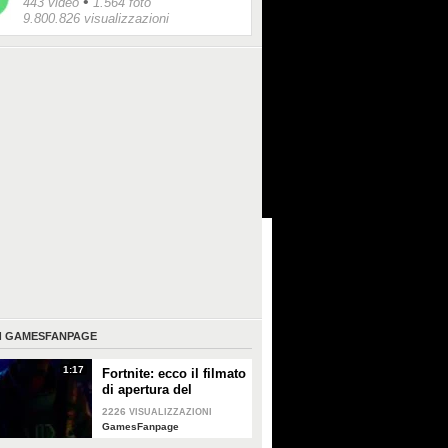
•
443 video
1.564 foto
9.800.826 visualizzazioni
I
GAMESFANPAGE
1:17
Fortnite: ecco il filmato
di apertura del
Capitolo 2
2226
VISUALIZZAZIONI
GamesFanpage