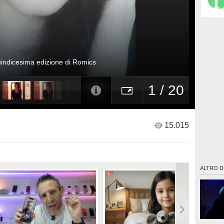
uindicesima edizione di Romics
1 / 20
15.015
ALTRO D