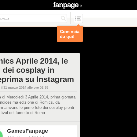
Comincia
da qui!
ics Aprile 2014, le
 dei cosplay in
eprima su Instagram
 il
31 marzo 2014 alle ore 02:58
a di Mercoledì 3 Aprile 2014, prima giornata
indicesima edizione di Romics, da
m arrivano le prime foto dei cosplay pronti
estival del fumetto di Roma.
GamesFanpage