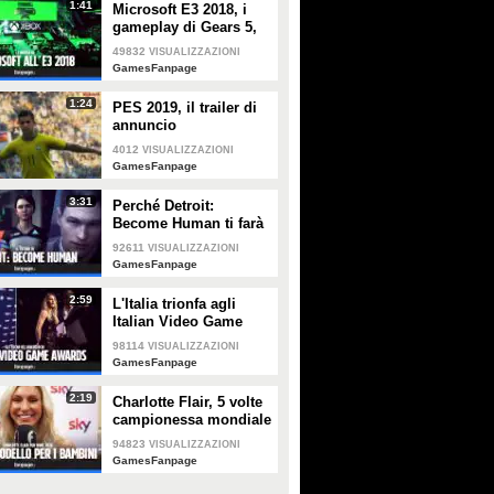
1:41
Microsoft E3 2018, i
gameplay di Gears 5,
Forza 4, Halo Infinite e
49832
VISUALIZZAZIONI
le esclusive più
GamesFanpage
interessanti
1:24
PES 2019, il trailer di
annuncio
4012
VISUALIZZAZIONI
GamesFanpage
3:31
Perché Detroit:
Become Human ti farà
riflettere sull'etica
92611
VISUALIZZAZIONI
dell'intelligenza
GamesFanpage
artificiale
2:59
L'Italia trionfa agli
Italian Video Game
Awards
98114
VISUALIZZAZIONI
GamesFanpage
2:19
Charlotte Flair, 5 volte
campionessa mondiale
di wrestling:
94823
VISUALIZZAZIONI
"Vogliamo essere un
GamesFanpage
modello per i bambini"