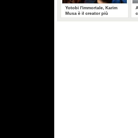
Yotobi l'immortale, Karim
A
Musa è il creator più
c
longevo in Italia: il suo
s
volto sui social da 20 anni
t
Aperto nel 2006, il canale di
A
Karim Musa, in arte Yotobi, è uno
y
dei più duraturi di tutta YouTube
s
Italia. Tra i pionieri della
u
professione di creator, Yotobi
r
continua ancora oggi ad essere un
l
punto di riferimento per la sua
d
fedele pur senza cedere alle
s
lusinghe del mainstream.
l