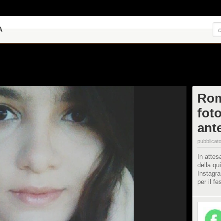
A
Rom
foto
ant
pubblicato
In attes
della qu
Instagra
per il f