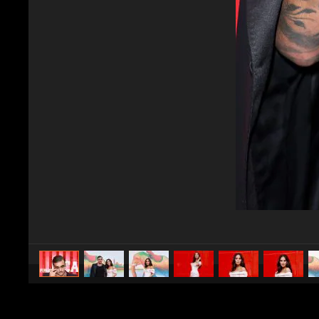
caricato da
Spettacolo Fanpage