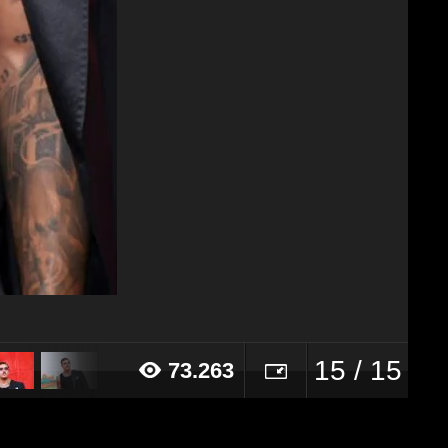
15 / 15
73.263
24 alle ore 10:24