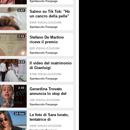
Spettacolo Fanpage
0:57
Salmo su Tik Tok: "Ho
un cancro della pelle"
e apre al dibattito sulle
9955
VISUALIZZAZIONI
creme solari
Spettacolo Fanpage
2:41
Stefano De Martino
riceve il premio
intitolato al padre
829
VISUALIZZAZIONI
Enrico
Spettacolo Fanpage
0:23
Il video del matrimonio
di Gianluigi
Donnarumma e Alessia
3768
VISUALIZZAZIONI
Elefante
Spettacolo Fanpage
2:30
Gerardina Trovato
annuncia lo stop del
tour per problemi di
180
VISUALIZZAZIONI
salute
Spettacolo Fanpage
10 foto
Le foto di Sara Iurato,
tentatrice di
Temptation Island 2026
6939
VISUALIZZAZIONI