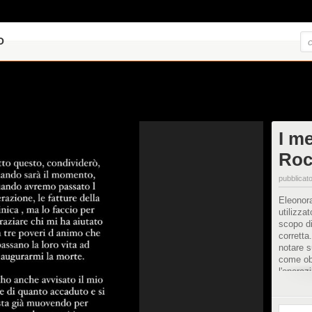
O
I m
Roc
pubblicato
Eleonora
utilizza
scopo di
corretta
notare 
come obi
l'operaz
rimozio
attiva a
chiusa s