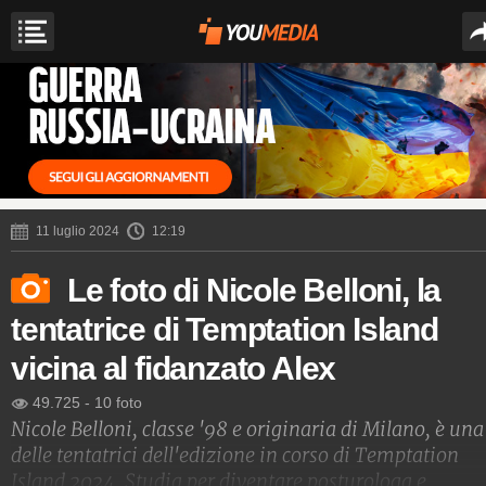
11 luglio 2024
12:19
Le foto di Nicole Belloni, la
tentatrice di Temptation Island
vicina al fidanzato Alex
49.725
-
10 foto
Nicole Belloni, classe '98 e originaria di Milano, è una
delle tentatrici dell'edizione in corso di Temptation
Island 2024. Studia per diventare posturologa e