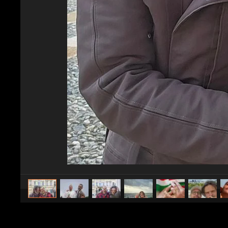
caricato da
Spettacolo Fanpage