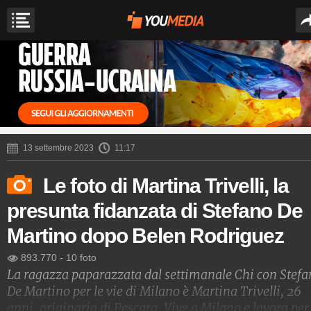
13 settembre 2023
11:17
Le foto di Martina Trivelli, la
presunta fidanzata di Stefano De
Martino dopo Belen Rodriguez
893.770
-
10 foto
La ragazza paparazzata dal settimanale Chi con Stef
De Martino per le vie di Milano è Martina Trivelli, 26
anni, originaria di Pescara. Vive a Milano e lavora per