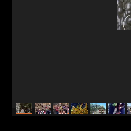
caricato da
Spettacolo Fanpage