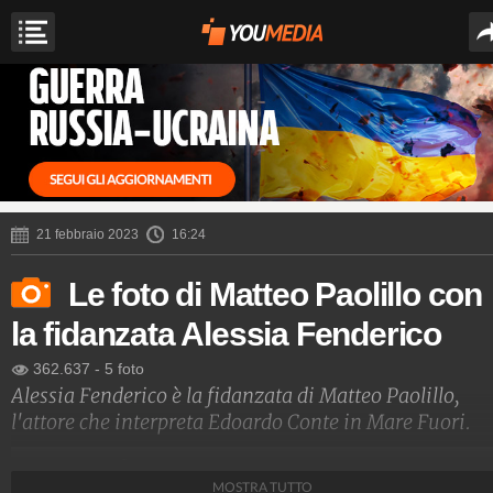
21 febbraio 2023
16:24
Le foto di Matteo Paolillo con
la fidanzata Alessia Fenderico
362.637
-
5 foto
Alessia Fenderico è la fidanzata di Matteo Paolillo,
l'attore che interpreta Edoardo Conte in Mare Fuori.
Spettacolo Fanpage
MOSTRA TUTTO
4.053.349.459
-
9.454 video
-
76.076 foto