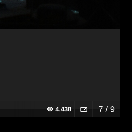
7 / 9
4.438
22 alle ore 15:25