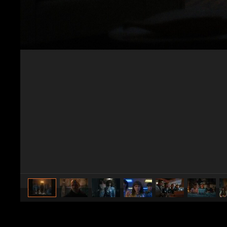
caricato da
Gennaro M. Duello