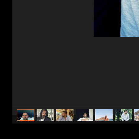
caricato da
Spettacolo Fanpage