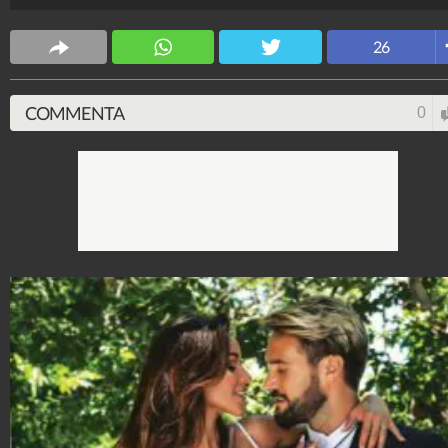
Spettacolo Fanpage
4.053.349.133
-
9.454 video
-
76.076 foto
26
COMMENTA
0