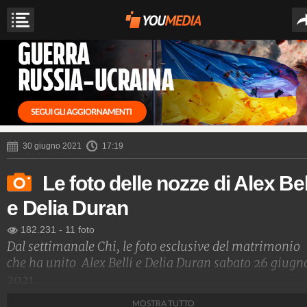
30 giugno 2021
17:19
Le foto delle nozze di Alex Bel
e Delia Duran
182.231
-
11 foto
Dal settimanale Chi, le foto esclusive del matrimonio
che ha unito Alex Belli e Delia Duran sabato 26 giugn
2021.
MOSTRA TUTTO