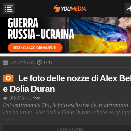
30 giugno 2021
17:19
Le foto delle nozze di Alex Bel
e Delia Duran
182.256
-
11 foto
Dal settimanale Chi, le foto esclusive del matrimonio
che ha unito Alex Belli e Delia Duran sabato 26 giugn
2021.
MOSTRA TUTTO