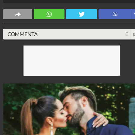
Spettacolo Fanpage
4.053.440.352
-
9.456 video
-
76.076 foto
26
COMMENTA
0