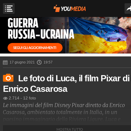
17 giugno 2021
19:57
Le foto di Luca, il film Pixar di
Enrico Casarosa
2.714
-
12 foto
Le immagini del film Disney Pixar diretto da Enrico
Casarosa, ambientato totalmente in Italia, in un
paesino immaginario della Riviera Ligure. Luca e
Alberto sono due amici che celano un segreto: sono d
MOSTRA TUTTO