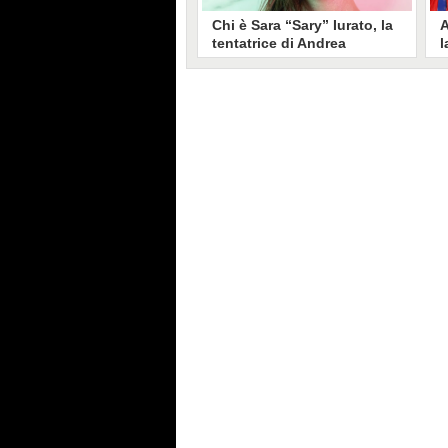
Chi è Sara “Sary” Iurato, la
A
tentatrice di Andrea
l
Petraroli a Temptation
S
Island 2026
s
Sara Iurato, soprannominata
G
“Sary”, è la tentatrice che ha fatto
l
vacillare Andrea Petraroli,
p
fidanzato di Iris De Lorenzis, a
C
Temptation Island 2026. Siciliana,
l
ha 24 anni e ha provato a mettere
o
in crisi il rapporto già precario tra
R
i due protagonisti del docu-reality
s
condotto da Filippo Bisciglia.
i
F