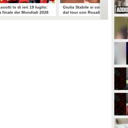
scolti tv di ieri 19 luglio:
Giulia Stabile si confessa
a finale dei Mondiali 2026
dal tour con Rosalia: "Non
pagna-Argentina
sono stata bene, costretta
travince (67.9%)
a stare chiusa in camera"
li ascolti tv di domenica 19
In giro per il mondo nel corpo di
uglio. Su Rai1 è stata trasmessa la
ballo di Rosalia, Giulia Stabile si è
artita conclusiva dei Mondiali di
lasciata andare a una confessione
alcio 2026, che ha visto trionfare
social dopo aver trascorso alcuni
a Spagna. Su Canale 5 è andato in
giorni chiusa nella sua stanza
nda un nuovo episodio di
d'hotel a causa di un malessere:
acconto di una notte. Nessuna
"La luce non arriva solo dagli
fida nell'access prime, è andata
altri. A volte è già dentro di noi".
n onda solo La Ruota della
ortuna.