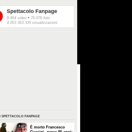
Spettacolo Fanpage
•
9.454 video
76.076 foto
4.053.363.335 visualizzazioni
I
SPETTACOLO FANPAGE
5:27
È morto Francesco
Guccini, aveva 86 anni: