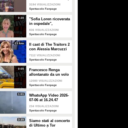
a Milano
3194
VISUALIZZAZIONI
Spettacolo Fanpage
0:20
"Sofia Loren ricoverata
in ospedale",
Alessandra Mussolini
836
VISUALIZZAZIONI
smentisce: "È serena e
Spettacolo Fanpage
forte"
13 foto
Il cast di The Traitors 2
con Alessia Marcuzzi
7112
VISUALIZZAZIONI
Spettacolo Fanpage
0:05
Francesco Renga
allontanato da un volo
Ryanair dopo una
12080
VISUALIZZAZIONI
discussione con gli
Spettacolo Fanpage
steward
1:01
WhatsApp Video 2026-
07-06 at 16.24.47
234
VISUALIZZAZIONI
Spettacolo Fanpage
3:35
Siamo stati al concerto
di Ultimo a Tor