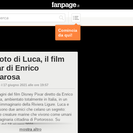
Comincia
da qui!
oto di Luca, il film
r di Enrico
arosa
 il
17 giugno 2021 alle ore 19:57
ini del film Disney Pixar diretto da Enrico
, ambientato totalmente in Italia, in un
immaginario della Riviera Ligure. Luca e
sono due amici che celano un segreto:
e creature marine che vivono come umani
aginaria cittadina di Portorosso. Su
 dal 18 giugno 2021.
mostra altro