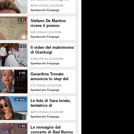
e apre al dibattito sulle
9934
VISUALIZZAZIONI
creme solari
Spettacolo Fanpage
2:41
Stefano De Martino
riceve il premio
intitolato al padre
826
VISUALIZZAZIONI
Enrico
Spettacolo Fanpage
0:23
Il video del matrimonio
di Gianluigi
Donnarumma e Alessia
3764
VISUALIZZAZIONI
Elefante
Spettacolo Fanpage
2:30
Gerardina Trovato
annuncia lo stop del
tour per problemi di
173
VISUALIZZAZIONI
salute
Spettacolo Fanpage
10 foto
Le foto di Sara Iurato,
tentatrice di
Temptation Island 2026
6873
VISUALIZZAZIONI
Spettacolo Fanpage
1:58
Le immagini dal
concerto di Bad Bunny