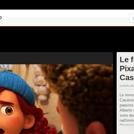
O
Le f
Pixa
Cas
pubblicato
Le immag
Casarosa
paesino 
Alberto 
sono du
nell'imm
Disney+