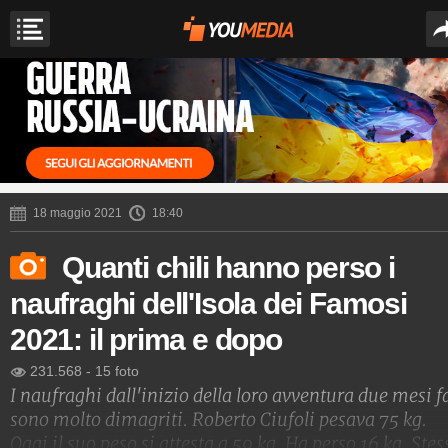
18 maggio 2021
18:40
Quanti chili hanno perso i
naufraghi dell'Isola dei Famosi
2021: il prima e dopo
231.568
-
15 foto
I naufraghi dall'inizio della loro avventura due mesi f
sono molto dimagriti. Roberto Ciufoli pesava 75 kg.
Oggi il suo peso si attesta a 59 kg. Ha perso 16 kg. Stes