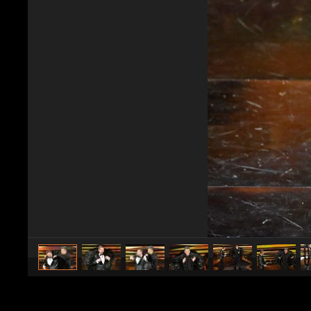
caricato da
Spettacolo Fanpage