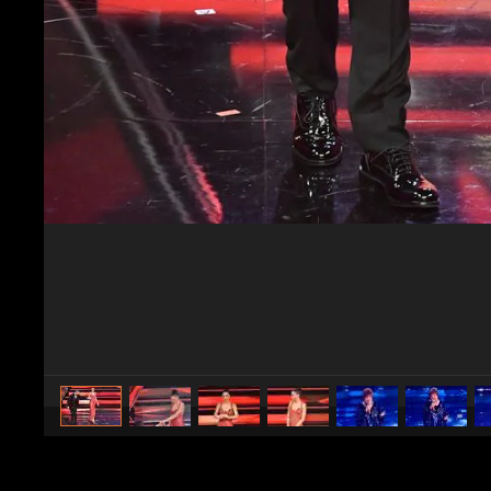
caricato da
Spettacolo Fanpage