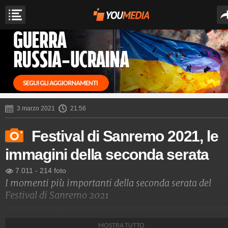
3 marzo 2021
21:56
Festival di Sanremo 2021, le
immagini della seconda serata
7.011
-
214 foto
I momenti più importanti della seconda serata del
Festival di Sanremo 2021
Spettacolo Fanpage
MOSTRA TUTTO
4.053.350.285
-
9.454 video
-
76.076 foto