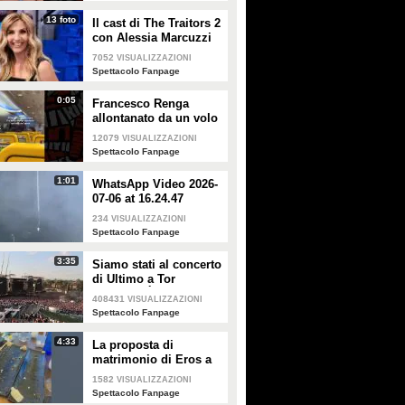
forte"
13 foto
Il cast di The Traitors 2
con Alessia Marcuzzi
7052
VISUALIZZAZIONI
Spettacolo Fanpage
0:05
Francesco Renga
allontanato da un volo
Ryanair dopo una
12079
VISUALIZZAZIONI
discussione con gli
Spettacolo Fanpage
steward
1:01
WhatsApp Video 2026-
07-06 at 16.24.47
234
VISUALIZZAZIONI
Spettacolo Fanpage
3:35
Siamo stati al concerto
di Ultimo a Tor
Vergata: "È il giorno
408431
VISUALIZZAZIONI
che aspettavo, questa è
Spettacolo Fanpage
la favola"
4:33
La proposta di
matrimonio di Eros a
Guendalina Canessa
1582
VISUALIZZAZIONI
Spettacolo Fanpage