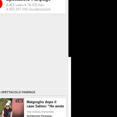
•
9.453 video
76.076 foto
4.053.337.100 visualizzazioni
I
SPETTACOLO FANPAGE
2:08
Malgioglio dopo il
caso Salmo: “Ho avuto
un melanoma. Mettete
783
VISUALIZZAZIONI
la crema, non sentite i
Spettacolo Fanpage