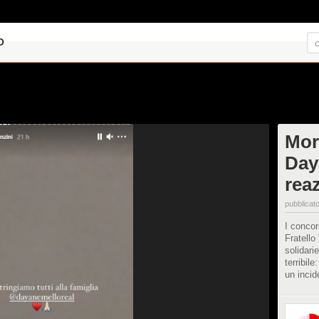
O
Mort
Day
rea
pubblicato
I concor
Fratello
solidari
terribile
un incid