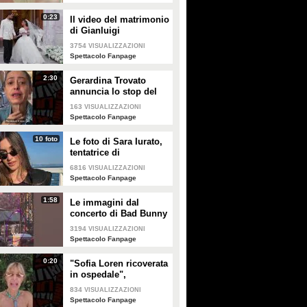
0:23
Il video del matrimonio
di Gianluigi
Donnarumma e Alessia
3754
VISUALIZZAZIONI
Elefante
Spettacolo Fanpage
2:30
Gerardina Trovato
annuncia lo stop del
tour per problemi di
163
VISUALIZZAZIONI
salute
Spettacolo Fanpage
10 foto
Le foto di Sara Iurato,
tentatrice di
Temptation Island 2026
6816
VISUALIZZAZIONI
Spettacolo Fanpage
1:58
Le immagini dal
concerto di Bad Bunny
a Milano
3194
VISUALIZZAZIONI
Spettacolo Fanpage
0:20
"Sofia Loren ricoverata
in ospedale",
Alessandra Mussolini
834
VISUALIZZAZIONI
smentisce: "È serena e
Spettacolo Fanpage