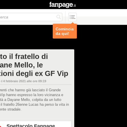
Comincia
da qui!
o il fratello di
ane Mello, le
zioni degli ex GF Vip
 il
4 febbraio 2021 alle ore 09:19
renti che hanno già lasciato il Grande
 Vip hanno espresso la loro vicinanza e
età a Dayane Mello, colpita da un lutto
: il fratello 26enne Lucas ha perso la vita in
ente stradale.
Spettacolo Fanpage