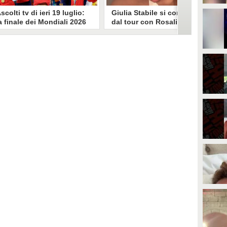
scolti tv di ieri 19 luglio:
Giulia Stabile si confessa
a finale dei Mondiali 2026
dal tour con Rosalia: "Non
pagna-Argentina
sono stata bene, costretta
travince (67.9%)
a stare chiusa in camera"
li ascolti tv di domenica 19
In giro per il mondo nel corpo di
uglio. Su Rai1 è stata trasmessa la
ballo di Rosalia, Giulia Stabile si è
artita conclusiva dei Mondiali di
lasciata andare a una confessione
alcio 2026, che ha visto trionfare
social dopo aver trascorso alcuni
a Spagna. Su Canale 5 è andato in
giorni chiusa nella sua stanza
nda un nuovo episodio di
d'hotel a causa di un malessere:
acconto di una notte. Nessuna
"La luce non arriva solo dagli
fida nell'access prime, è andata
altri. A volte è già dentro di noi".
n onda solo La Ruota della
ortuna.