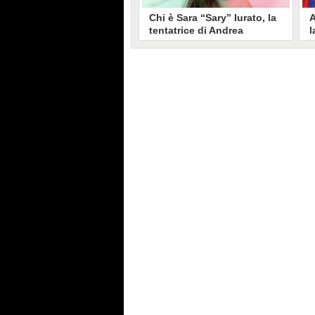
Chi è Sara “Sary” Iurato, la
A
tentatrice di Andrea
l
Petraroli a Temptation
S
Island 2026
s
Sara Iurato, soprannominata
G
“Sary”, è la tentatrice che ha fatto
l
vacillare Andrea Petraroli,
p
fidanzato di Iris De Lorenzis, a
C
Temptation Island 2026. Siciliana,
l
ha 24 anni e ha provato a mettere
o
in crisi il rapporto già precario tra
R
i due protagonisti del docu-reality
s
condotto da Filippo Bisciglia.
i
F