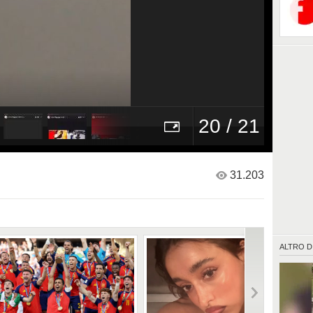
20 / 21
31.203
ALTRO D